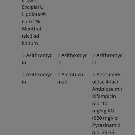
Excipial U
Lipolotio®
cum 2%
Menthol
(sic!) ad
libitum
Azithromyc
Azithromyc
Azithromyc
in
in
in
Azithromyc
Alemtuzu
Antituberk
in
mab
ulöse 4-fach
Antibiose mit
Rifampicin
p.o. 10
mg/kg KG
(600 mg)/ d
Pyrazinamid
p.o. 25-35