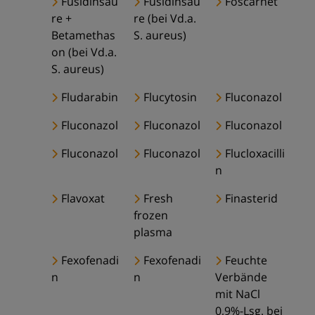
Fusidinsäu
Fusidinsäu
Foscarnet
re +
re (bei Vd.a.
Betamethas
S. aureus)
on (bei Vd.a.
S. aureus)
Fludarabin
Flucytosin
Fluconazol
Fluconazol
Fluconazol
Fluconazol
Fluconazol
Fluconazol
Flucloxacilli
n
Flavoxat
Fresh
Finasterid
frozen
plasma
Fexofenadi
Fexofenadi
Feuchte
n
n
Verbände
mit NaCl
0,9%-Lsg. bei