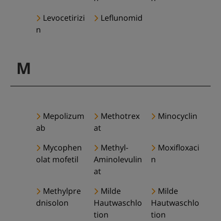
Levocetirizi
Leflunomid
n
M
Mepolizum
Methotrex
Minocyclin
ab
at
Mycophen
Methyl-
Moxifloxaci
olat mofetil
Aminolevulin
n
at
Methylpre
Milde
Milde
dnisolon
Hautwaschlo
Hautwaschlo
tion
tion