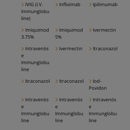
IVIG (I.V.
Infliximab
Ipilimumab
Immunglobu
line)
Imiquimod
Imiquimod
Ivermectin
3.75%
5%
Intravenös
Ivermectin
Itraconazol
e
Immunglobu
line
Itraconazol
Itraconazol
Iod-
Povidon
Intravenös
Intravenös
Intravenös
e
e
e
Immunglobu
Immunglobu
Immunglobu
line
line
line