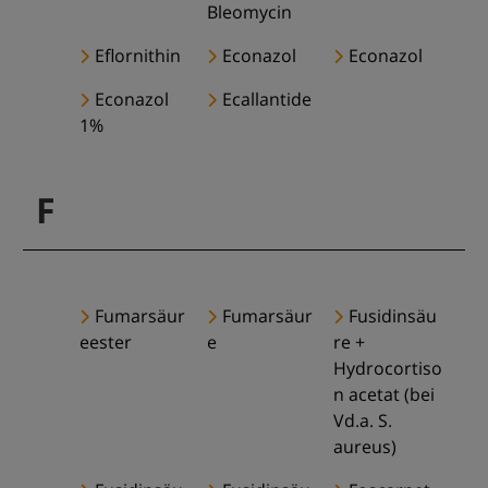
Bleomycin
Eflornithin
Econazol
Econazol
Econazol
Ecallantide
1%
F
Fumarsäur
Fumarsäur
Fusidinsäu
eester
e
re +
Hydrocortiso
n acetat (bei
Vd.a. S.
aureus)