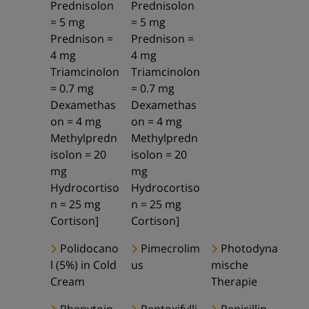
Prednisolon
Prednisolon
= 5 mg
= 5 mg
Prednison =
Prednison =
4 mg
4 mg
Triamcinolon
Triamcinolon
= 0.7 mg
= 0.7 mg
Dexamethas
Dexamethas
on = 4 mg
on = 4 mg
Methylpredn
Methylpredn
isolon = 20
isolon = 20
mg
mg
Hydrocortiso
Hydrocortiso
n = 25 mg
n = 25 mg
Cortison]
Cortison]
Polidocano
Pimecrolim
Photodyna
l (5%) in Cold
us
mische
Cream
Therapie