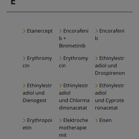
E
Etanercept
Encorafeni
Encorafeni
b +
b
Binimetinib
Erythromy
Erythromy
Ethinylestr
cin
cin
adiol und
Drospirenon
Ethinylestr
Ethinylestr
Ethinylestr
adiol und
adiol
adiol
Dienogest
und Chlorma
und Cyprote
dinonacetat
ronacetat
Erythropoi
Elektroche
Eisen
etin
motherapie
mit