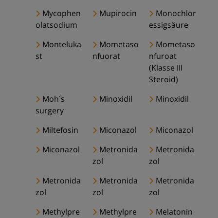
Mycophen
Mupirocin
Monochlor
olatsodium
essigsäure
Monteluka
Mometaso
Mometaso
st
nfuorat
nfuroat
(Klasse III
Steroid)
Moh´s
Minoxidil
Minoxidil
surgery
Miltefosin
Miconazol
Miconazol
Miconazol
Metronida
Metronida
zol
zol
Metronida
Metronida
Metronida
zol
zol
zol
Methylpre
Methylpre
Melatonin