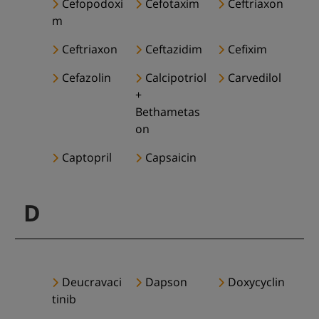
Cefopodoxi
Cefotaxim
Ceftriaxon
m
Ceftriaxon
Ceftazidim
Cefixim
Cefazolin
Calcipotriol
Carvedilol
+
Bethametas
on
Captopril
Capsaicin
D
Deucravaci
Dapson
Doxycyclin
tinib