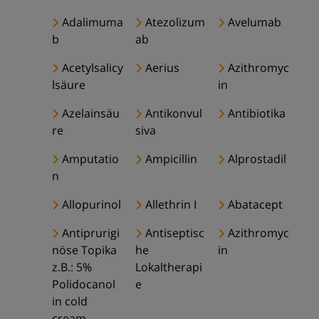
Adalimuma
Atezolizum
Avelumab
b
ab
Acetylsalicy
Aerius
Azithromyc
lsäure
in
Azelainsäu
Antikonvul
Antibiotika
re
siva
Amputatio
Ampicillin
Alprostadil
n
Allopurinol
Allethrin I
Abatacept
Antiprurigi
Antiseptisc
Azithromyc
nöse Topika
he
in
z.B.: 5%
Lokaltherapi
Polidocanol
e
in cold
cream,