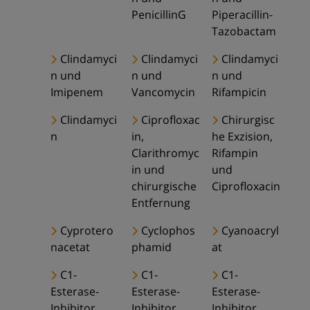
PenicillinG
Piperacillin-
Tazobactam
Clindamyci
Clindamyci
Clindamyci
n und
n und
n und
Imipenem
Vancomycin
Rifampicin
Clindamyci
Ciprofloxac
Chirurgisc
n
in,
he Exzision,
Clarithromyc
Rifampin
in und
und
chirurgische
Ciprofloxacin
Entfernung
Cyprotero
Cyclophos
Cyanoacryl
nacetat
phamid
at
C1-
C1-
C1-
Esterase-
Esterase-
Esterase-
Inhibitor
Inhibitor
Inhibitor