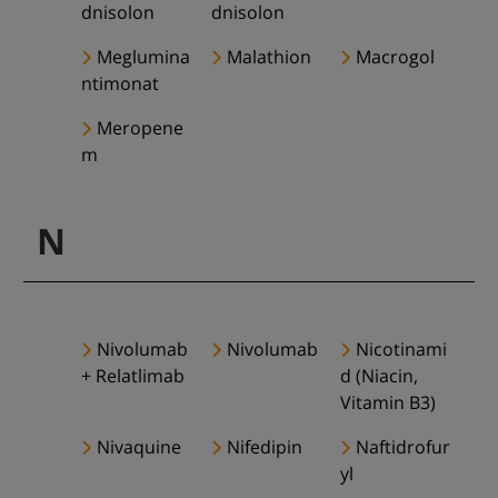
dnisolon
dnisolon
Meglumina
Malathion
Macrogol
ntimonat
Meropene
m
N
Nivolumab
Nivolumab
Nicotinami
+ Relatlimab
d (Niacin,
Vitamin B3)
Nivaquine
Nifedipin
Naftidrofur
yl