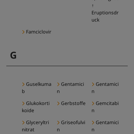
↑
Eruptionsdr
uck
Famciclovir
G
Guselkuma
Gentamici
Gentamici
b
n
n
Glukokorti
Gerbstoffe
Gemcitabi
koide
n
Glyceryltri
Griseofulvi
Gentamici
nitrat
n
n