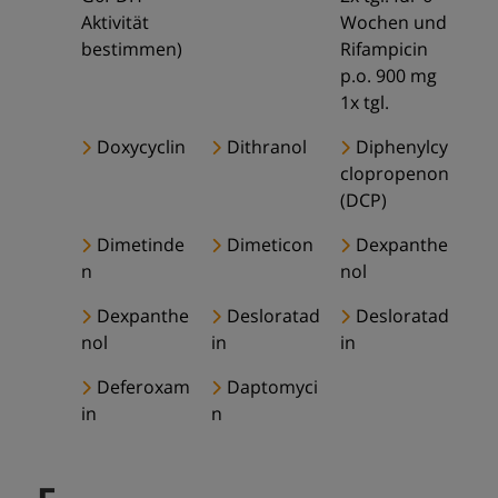
Aktivität
Wochen und
bestimmen)
Rifampicin
p.o. 900 mg
1x tgl.
Doxycyclin
Dithranol
Diphenylcy
clopropenon
(DCP)
Dimetinde
Dimeticon
Dexpanthe
n
nol
Dexpanthe
Desloratad
Desloratad
nol
in
in
Deferoxam
Daptomyci
in
n