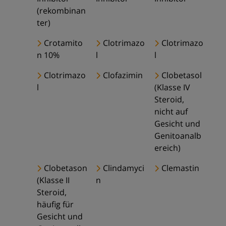
(rekombinan
ter)
Crotamito
Clotrimazo
Clotrimazo
n 10%
l
l
Clotrimazo
Clofazimin
Clobetasol
l
(Klasse IV
Steroid,
nicht auf
Gesicht und
Genitoanalb
ereich)
Clobetason
Clindamyci
Clemastin
(Klasse II
n
Steroid,
häufig für
Gesicht und