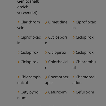
Genitoanalb
ereich
verwendet)
Clarithrom
Cimetidine
Ciprofloxac
ycin
in
Ciprofloxac
Cyclospori
Ciclopirox
in
n
Ciclopirox
Ciclopirox
Ciclopirox
Ciclopirox
Chlorhexidi
Chlorambu
n
cil
Chloramph
Chemother
Chemoradi
enicol
apie
ation
Cetylpyridi
Cefuroxim
Cefuroxim
nium