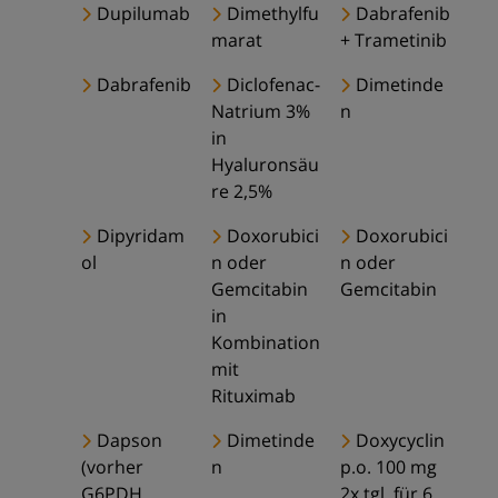
Dupilumab
Dimethylfu
Dabrafenib
marat
+ Trametinib
Dabrafenib
Diclofenac-
Dimetinde
Natrium 3%
n
in
Hyaluronsäu
re 2,5%
Dipyridam
Doxorubici
Doxorubici
ol
n oder
n oder
Gemcitabin
Gemcitabin
in
Kombination
mit
Rituximab
Dapson
Dimetinde
Doxycyclin
(vorher
n
p.o. 100 mg
G6PDH
2x tgl. für 6