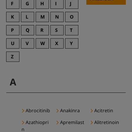
F
G
H
I
J
K
L
M
N
O
P
Q
R
S
T
U
V
W
X
Y
Z
A
Abrocitinib
Anakinra
Acitretin
Azathiopri
Apremilast
Alitretinoin
n