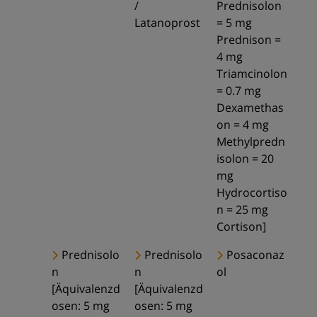
/
Prednisolon
Latanoprost
= 5 mg
Prednison =
4 mg
Triamcinolon
= 0.7 mg
Dexamethas
on = 4 mg
Methylpredn
isolon = 20
mg
Hydrocortiso
n = 25 mg
Cortison]
Prednisolo
Prednisolo
Posaconaz
n
n
ol
[Äquivalenzd
[Äquivalenzd
osen: 5 mg
osen: 5 mg