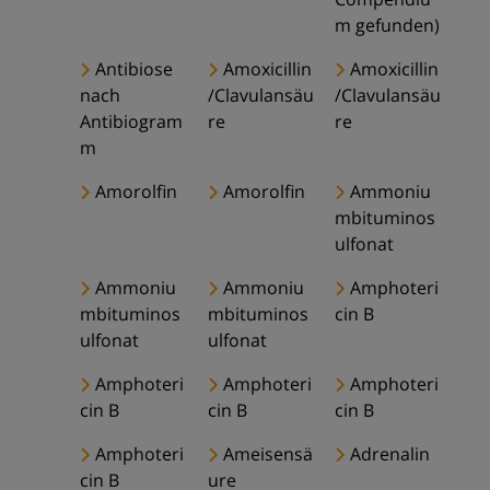
m gefunden)
Antibiose
Amoxicillin
Amoxicillin
nach
/Clavulansäu
/Clavulansäu
Antibiogram
re
re
m
Amorolfin
Amorolfin
Ammoniu
mbituminos
ulfonat
Ammoniu
Ammoniu
Amphoteri
mbituminos
mbituminos
cin B
ulfonat
ulfonat
Amphoteri
Amphoteri
Amphoteri
cin B
cin B
cin B
Amphoteri
Ameisensä
Adrenalin
cin B
ure