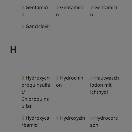
Gentamici
Gentamici
Gentamici
n
n
n
Ganciclovir
H
Hydroxychl
Hydrochin
Hautwasch
oroquinsulfa
on
lotion mit
t/
Ichthyol
Chloroquins
ulfat
Hydroxyca
Hydroxyzin
Hydrocorti
rbamid
son