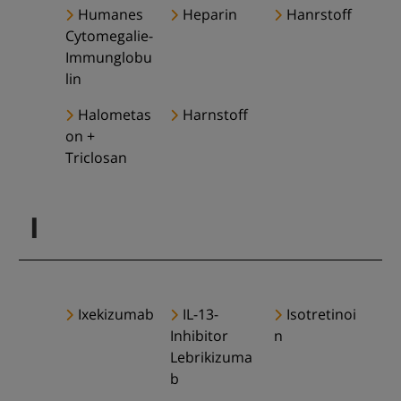
Humanes
Heparin
Hanrstoff
Cytomegalie-
Immunglobu
lin
Halometas
Harnstoff
on +
Triclosan
I
Ixekizumab
IL-13-
Isotretinoi
Inhibitor
n
Lebrikizuma
b