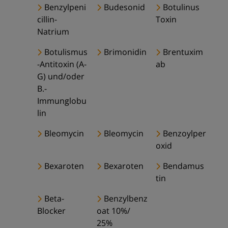
Benzylpeni
Budesonid
Botulinus
cillin-
Toxin
Natrium
Botulismus
Brimonidin
Brentuxim
-Antitoxin (A-
ab
G) und/oder
B.-
Immunglobu
lin
Bleomycin
Bleomycin
Benzoylper
oxid
Bexaroten
Bexaroten
Bendamus
tin
Beta-
Benzylbenz
Blocker
oat 10%/
25%