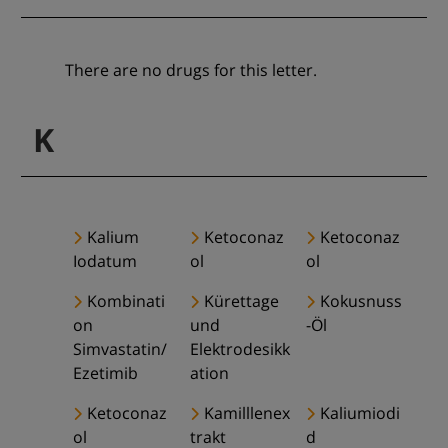
There are no drugs for this letter.
K
Kalium
Ketoconaz
Ketoconaz
Iodatum
ol
ol
Kombinati
Kürettage
Kokusnuss
on
und
-Öl
Simvastatin/
Elektrodesikk
Ezetimib
ation
Ketoconaz
Kamilllenex
Kaliumiodi
ol
trakt
d