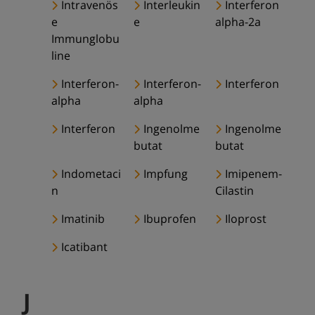
Intravenös
Interleukin
Interferon
e
e
alpha-2a
Immunglobu
line
Interferon-
Interferon-
Interferon
alpha
alpha
Interferon
Ingenolme
Ingenolme
butat
butat
Indometaci
Impfung
Imipenem-
n
Cilastin
Imatinib
Ibuprofen
Iloprost
Icatibant
J