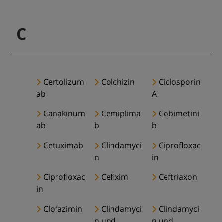
C
Certolizum
Colchizin
Ciclosporin
ab
A
Canakinum
Cemiplima
Cobimetini
ab
b
b
Cetuximab
Clindamyci
Ciprofloxac
n
in
Ciprofloxac
Cefixim
Ceftriaxon
in
Clofazimin
Clindamyci
Clindamyci
n und
n und