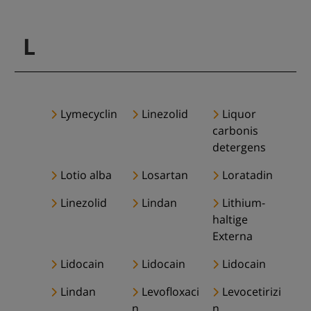
L
Lymecyclin
Linezolid
Liquor
carbonis
detergens
Lotio alba
Losartan
Loratadin
Linezolid
Lindan
Lithium-
haltige
Externa
Lidocain
Lidocain
Lidocain
Lindan
Levofloxaci
Levocetirizi
n
n