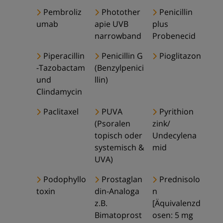
Pembroliz
Photother
Penicillin
umab
apie UVB
plus
narrowband
Probenecid
Piperacillin
Penicillin G
Pioglitazon
-Tazobactam
(Benzylpenici
und
llin)
Clindamycin
Paclitaxel
PUVA
Pyrithion
(Psoralen
zink/
topisch oder
Undecylena
systemisch &
mid
UVA)
Podophyllo
Prostaglan
Prednisolo
toxin
din-Analoga
n
z.B.
[Äquivalenzd
Bimatoprost
osen: 5 mg