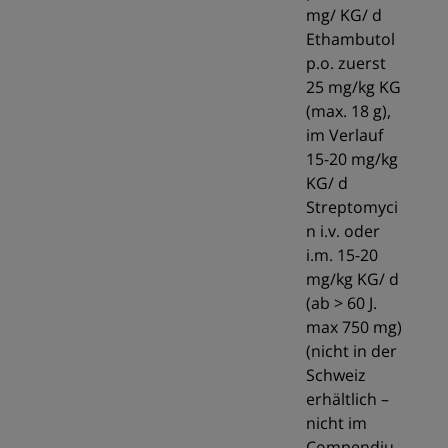
mg/ KG/ d
Ethambutol
p.o. zuerst
25 mg/kg KG
(max. 18 g),
im Verlauf
15-20 mg/kg
KG/ d
Streptomyci
n i.v. oder
i.m. 15-20
mg/kg KG/ d
(ab > 60 J.
max 750 mg)
(nicht in der
Schweiz
erhältlich –
nicht im
Compendiu