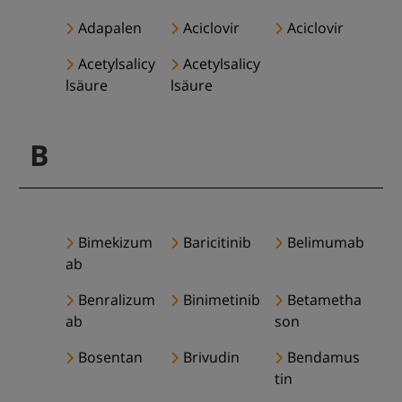
Adapalen
Aciclovir
Aciclovir
Acetylsalicy
Acetylsalicy
lsäure
lsäure
B
Bimekizum
Baricitinib
Belimumab
ab
Benralizum
Binimetinib
Betametha
ab
son
Bosentan
Brivudin
Bendamus
tin