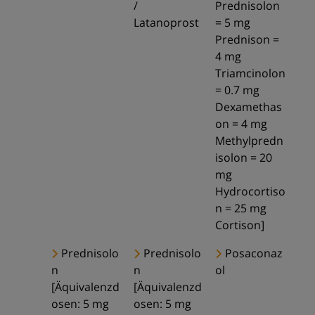
/
Prednisolon
Latanoprost
= 5 mg
Prednison =
4 mg
Triamcinolon
= 0.7 mg
Dexamethas
on = 4 mg
Methylpredn
isolon = 20
mg
Hydrocortiso
n = 25 mg
Cortison]
Prednisolo
Prednisolo
Posaconaz
n
n
ol
[Äquivalenzd
[Äquivalenzd
osen: 5 mg
osen: 5 mg