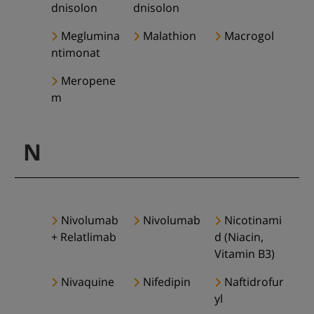
dnisolon
dnisolon
Meglumina
Malathion
Macrogol
ntimonat
Meropene
m
N
Nivolumab
Nivolumab
Nicotinami
+ Relatlimab
d (Niacin,
Vitamin B3)
Nivaquine
Nifedipin
Naftidrofur
yl