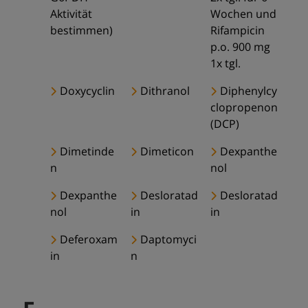
Aktivität
Wochen und
bestimmen)
Rifampicin
p.o. 900 mg
1x tgl.
Doxycyclin
Dithranol
Diphenylcy
clopropenon
(DCP)
Dimetinde
Dimeticon
Dexpanthe
n
nol
Dexpanthe
Desloratad
Desloratad
nol
in
in
Deferoxam
Daptomyci
in
n