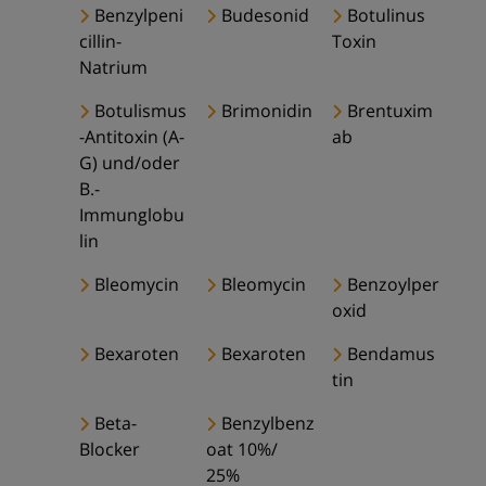
Benzylpeni
Budesonid
Botulinus
cillin-
Toxin
Natrium
Botulismus
Brimonidin
Brentuxim
-Antitoxin (A-
ab
G) und/oder
B.-
Immunglobu
lin
Bleomycin
Bleomycin
Benzoylper
oxid
Bexaroten
Bexaroten
Bendamus
tin
Beta-
Benzylbenz
Blocker
oat 10%/
25%