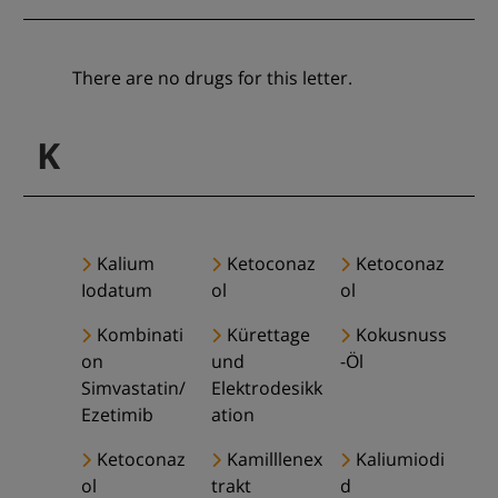
There are no drugs for this letter.
K
Kalium
Ketoconaz
Ketoconaz
Iodatum
ol
ol
Kombinati
Kürettage
Kokusnuss
on
und
-Öl
Simvastatin/
Elektrodesikk
Ezetimib
ation
Ketoconaz
Kamilllenex
Kaliumiodi
ol
trakt
d