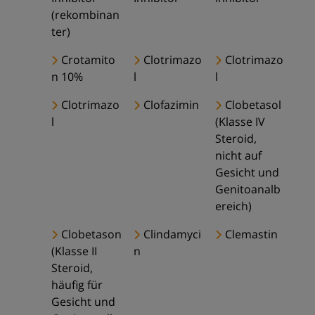
(rekombinan
ter)
Crotamito
Clotrimazo
Clotrimazo
n 10%
l
l
Clotrimazo
Clofazimin
Clobetasol
l
(Klasse IV
Steroid,
nicht auf
Gesicht und
Genitoanalb
ereich)
Clobetason
Clindamyci
Clemastin
(Klasse II
n
Steroid,
häufig für
Gesicht und