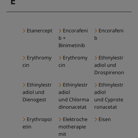
E
Etanercept
Encorafeni
Encorafeni
b +
b
Binimetinib
Erythromy
Erythromy
Ethinylestr
cin
cin
adiol und
Drospirenon
Ethinylestr
Ethinylestr
Ethinylestr
adiol und
adiol
adiol
Dienogest
und Chlorma
und Cyprote
dinonacetat
ronacetat
Erythropoi
Elektroche
Eisen
etin
motherapie
mit