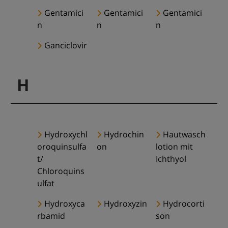
Gentamici
Gentamici
Gentamici
n
n
n
Ganciclovir
H
Hydroxychl
Hydrochin
Hautwasch
oroquinsulfa
on
lotion mit
t/
Ichthyol
Chloroquins
ulfat
Hydroxyca
Hydroxyzin
Hydrocorti
rbamid
son