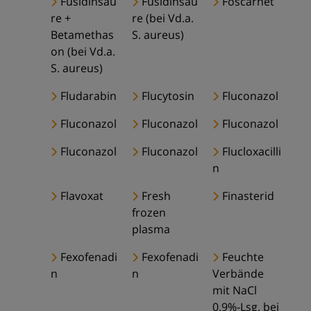
Fusidinsäu
Fusidinsäu
Foscarnet
re +
re (bei Vd.a.
Betamethas
S. aureus)
on (bei Vd.a.
S. aureus)
Fludarabin
Flucytosin
Fluconazol
Fluconazol
Fluconazol
Fluconazol
Fluconazol
Fluconazol
Flucloxacilli
n
Flavoxat
Fresh
Finasterid
frozen
plasma
Fexofenadi
Fexofenadi
Feuchte
n
n
Verbände
mit NaCl
0,9%-Lsg. bei