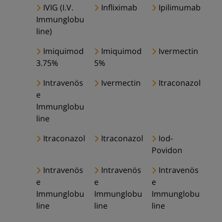
IVIG (I.V.
Infliximab
Ipilimumab
Immunglobu
line)
Imiquimod
Imiquimod
Ivermectin
3.75%
5%
Intravenös
Ivermectin
Itraconazol
e
Immunglobu
line
Itraconazol
Itraconazol
Iod-
Povidon
Intravenös
Intravenös
Intravenös
e
e
e
Immunglobu
Immunglobu
Immunglobu
line
line
line