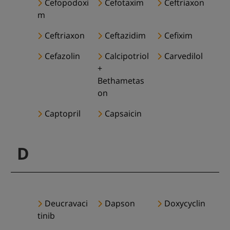
Cefopodoxi
Cefotaxim
Ceftriaxon
m
Ceftriaxon
Ceftazidim
Cefixim
Cefazolin
Calcipotriol
Carvedilol
+
Bethametas
on
Captopril
Capsaicin
D
Deucravaci
Dapson
Doxycyclin
tinib