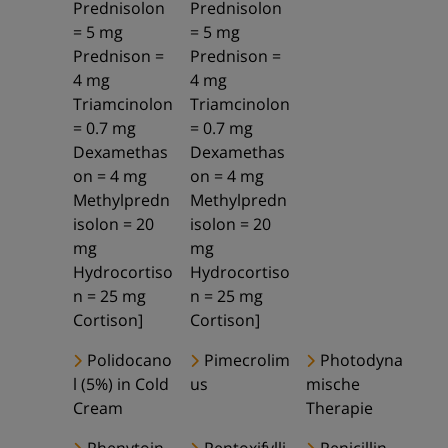
Prednisolon
Prednisolon
= 5 mg
= 5 mg
Prednison =
Prednison =
4 mg
4 mg
Triamcinolon
Triamcinolon
= 0.7 mg
= 0.7 mg
Dexamethas
Dexamethas
on = 4 mg
on = 4 mg
Methylpredn
Methylpredn
isolon = 20
isolon = 20
mg
mg
Hydrocortiso
Hydrocortiso
n = 25 mg
n = 25 mg
Cortison]
Cortison]
Polidocano
Pimecrolim
Photodyna
l (5%) in Cold
us
mische
Cream
Therapie