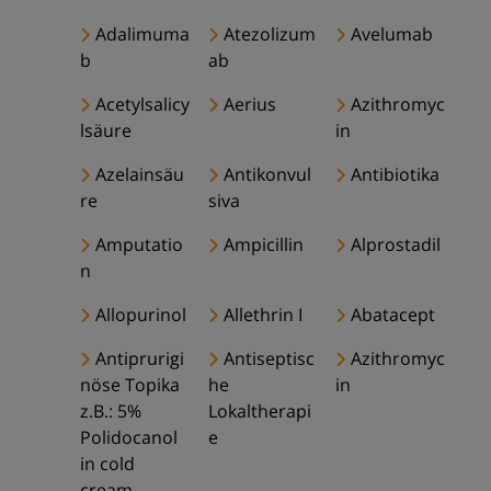
Adalimuma
Atezolizum
Avelumab
b
ab
Acetylsalicy
Aerius
Azithromyc
lsäure
in
Azelainsäu
Antikonvul
Antibiotika
re
siva
Amputatio
Ampicillin
Alprostadil
n
Allopurinol
Allethrin I
Abatacept
Antiprurigi
Antiseptisc
Azithromyc
nöse Topika
he
in
z.B.: 5%
Lokaltherapi
Polidocanol
e
in cold
cream,