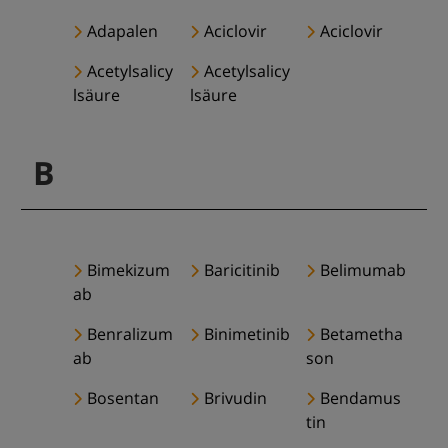
Adapalen
Aciclovir
Aciclovir
Acetylsalicy
Acetylsalicy
lsäure
lsäure
B
Bimekizum
Baricitinib
Belimumab
ab
Benralizum
Binimetinib
Betametha
ab
son
Bosentan
Brivudin
Bendamus
tin