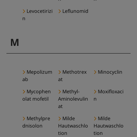
Levocetirizi
Leflunomid
n
M
Mepolizum
Methotrex
Minocyclin
ab
at
Mycophen
Methyl-
Moxifloxaci
olat mofetil
Aminolevulin
n
at
Methylpre
Milde
Milde
dnisolon
Hautwaschlo
Hautwaschlo
tion
tion