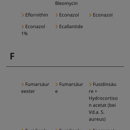
Bleomycin
Eflornithin
Econazol
Econazol
Econazol
Ecallantide
1%
F
Fumarsäur
Fumarsäur
Fusidinsäu
eester
e
re +
Hydrocortiso
n acetat (bei
Vd.a. S.
aureus)