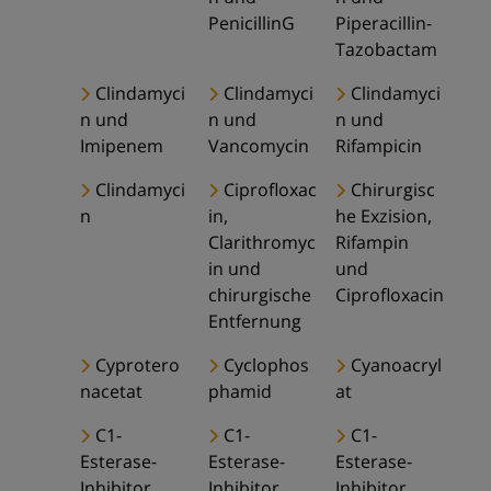
PenicillinG
Piperacillin-
Tazobactam
Clindamyci
Clindamyci
Clindamyci
n und
n und
n und
Imipenem
Vancomycin
Rifampicin
Clindamyci
Ciprofloxac
Chirurgisc
n
in,
he Exzision,
Clarithromyc
Rifampin
in und
und
chirurgische
Ciprofloxacin
Entfernung
Cyprotero
Cyclophos
Cyanoacryl
nacetat
phamid
at
C1-
C1-
C1-
Esterase-
Esterase-
Esterase-
Inhibitor
Inhibitor
Inhibitor