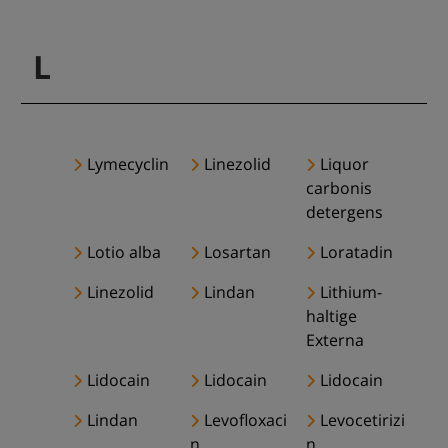
L
Lymecyclin
Linezolid
Liquor
carbonis
detergens
Lotio alba
Losartan
Loratadin
Linezolid
Lindan
Lithium-
haltige
Externa
Lidocain
Lidocain
Lidocain
Lindan
Levofloxaci
Levocetirizi
n
n