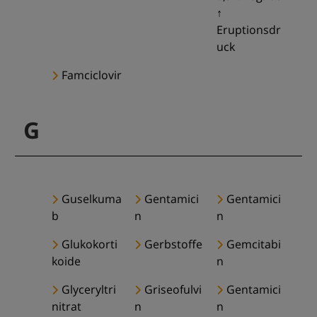
↑
Eruptionsdr
uck
Famciclovir
G
Guselkuma
Gentamici
Gentamici
b
n
n
Glukokorti
Gerbstoffe
Gemcitabi
koide
n
Glyceryltri
Griseofulvi
Gentamici
nitrat
n
n