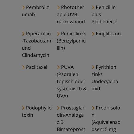
Pembroliz
Photother
Penicillin
umab
apie UVB
plus
narrowband
Probenecid
Piperacillin
Penicillin G
Pioglitazon
-Tazobactam
(Benzylpenici
und
llin)
Clindamycin
Paclitaxel
PUVA
Pyrithion
(Psoralen
zink/
topisch oder
Undecylena
systemisch &
mid
UVA)
Podophyllo
Prostaglan
Prednisolo
toxin
din-Analoga
n
z.B.
[Äquivalenzd
Bimatoprost
osen: 5 mg