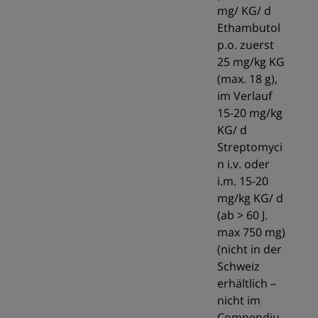
mg/ KG/ d
Ethambutol
p.o. zuerst
25 mg/kg KG
(max. 18 g),
im Verlauf
15-20 mg/kg
KG/ d
Streptomyci
n i.v. oder
i.m. 15-20
mg/kg KG/ d
(ab > 60 J.
max 750 mg)
(nicht in der
Schweiz
erhältlich –
nicht im
Compendiu