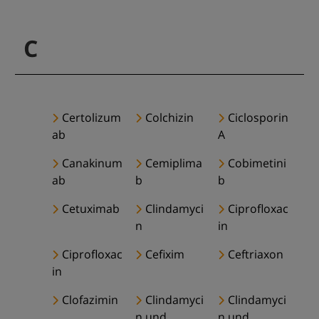
C
Certolizum
Colchizin
Ciclosporin
ab
A
Canakinum
Cemiplima
Cobimetini
ab
b
b
Cetuximab
Clindamyci
Ciprofloxac
n
in
Ciprofloxac
Cefixim
Ceftriaxon
in
Clofazimin
Clindamyci
Clindamyci
n und
n und