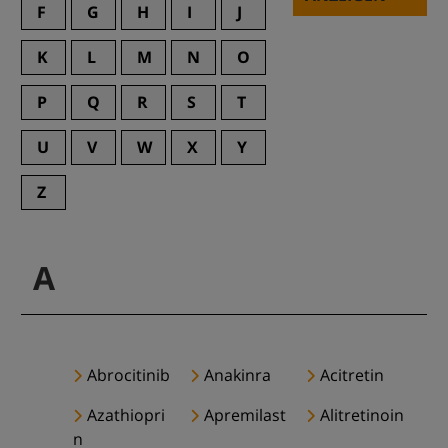
F
G
H
I
J
K
L
M
N
O
P
Q
R
S
T
U
V
W
X
Y
Z
A
Abrocitinib
Anakinra
Acitretin
Azathiopri
Apremilast
Alitretinoin
n