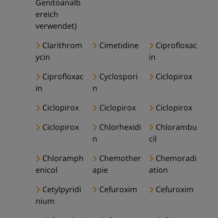
Genitoanalb
ereich
verwendet)
Clarithrom
Cimetidine
Ciprofloxac
ycin
in
Ciprofloxac
Cyclospori
Ciclopirox
in
n
Ciclopirox
Ciclopirox
Ciclopirox
Ciclopirox
Chlorhexidi
Chlorambu
n
cil
Chloramph
Chemother
Chemoradi
enicol
apie
ation
Cetylpyridi
Cefuroxim
Cefuroxim
nium