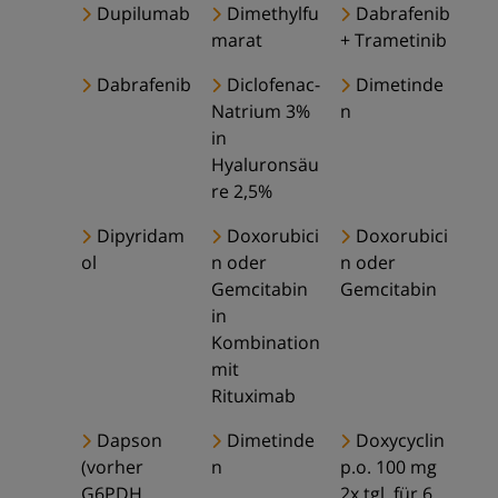
Dupilumab
Dimethylfu
Dabrafenib
marat
+ Trametinib
Dabrafenib
Diclofenac-
Dimetinde
Natrium 3%
n
in
Hyaluronsäu
re 2,5%
Dipyridam
Doxorubici
Doxorubici
ol
n oder
n oder
Gemcitabin
Gemcitabin
in
Kombination
mit
Rituximab
Dapson
Dimetinde
Doxycyclin
(vorher
n
p.o. 100 mg
G6PDH
2x tgl. für 6