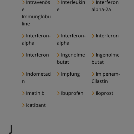
Intravenös
Interleukin
Interferon
e
e
alpha-2a
Immunglobu
line
Interferon-
Interferon-
Interferon
alpha
alpha
Interferon
Ingenolme
Ingenolme
butat
butat
Indometaci
Impfung
Imipenem-
n
Cilastin
Imatinib
Ibuprofen
Iloprost
Icatibant
J