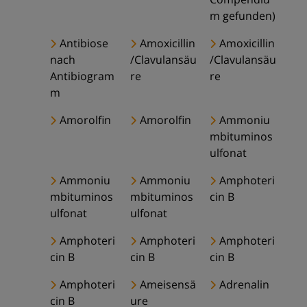
m gefunden)
Antibiose
Amoxicillin
Amoxicillin
nach
/Clavulansäu
/Clavulansäu
Antibiogram
re
re
m
Amorolfin
Amorolfin
Ammoniu
mbituminos
ulfonat
Ammoniu
Ammoniu
Amphoteri
mbituminos
mbituminos
cin B
ulfonat
ulfonat
Amphoteri
Amphoteri
Amphoteri
cin B
cin B
cin B
Amphoteri
Ameisensä
Adrenalin
cin B
ure