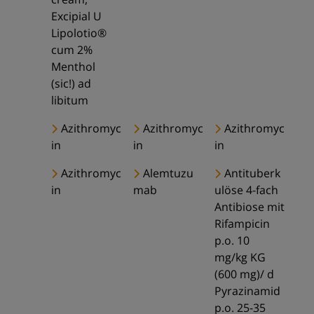
Excipial U
Lipolotio®
cum 2%
Menthol
(sic!) ad
libitum
Azithromyc
Azithromyc
Azithromyc
in
in
in
Azithromyc
Alemtuzu
Antituberk
in
mab
ulöse 4-fach
Antibiose mit
Rifampicin
p.o. 10
mg/kg KG
(600 mg)/ d
Pyrazinamid
p.o. 25-35