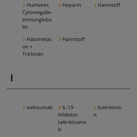
Humanes
Heparin
Hanrstoff
Cytomegalie-
Immunglobu
lin
Halometas
Harnstoff
on +
Triclosan
I
Ixekizumab
IL-13-
Isotretinoi
Inhibitor
n
Lebrikizuma
b