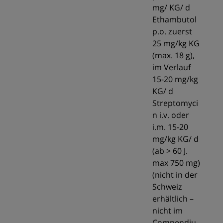
mg/ KG/ d
Ethambutol
p.o. zuerst
25 mg/kg KG
(max. 18 g),
im Verlauf
15-20 mg/kg
KG/ d
Streptomyci
n i.v. oder
i.m. 15-20
mg/kg KG/ d
(ab > 60 J.
max 750 mg)
(nicht in der
Schweiz
erhältlich –
nicht im
Compendiu