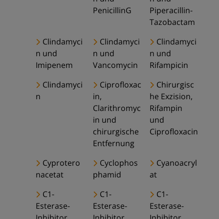
PenicillinG
Piperacillin-
Tazobactam
Clindamyci
Clindamyci
Clindamyci
n und
n und
n und
Imipenem
Vancomycin
Rifampicin
Clindamyci
Ciprofloxac
Chirurgisc
n
in,
he Exzision,
Clarithromyc
Rifampin
in und
und
chirurgische
Ciprofloxacin
Entfernung
Cyprotero
Cyclophos
Cyanoacryl
nacetat
phamid
at
C1-
C1-
C1-
Esterase-
Esterase-
Esterase-
Inhibitor
Inhibitor
Inhibitor