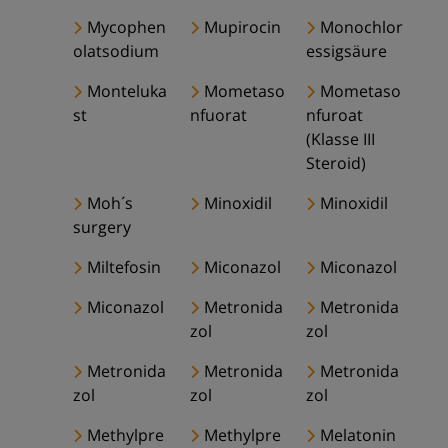
Mycophen
Mupirocin
Monochlor
olatsodium
essigsäure
Monteluka
Mometaso
Mometaso
st
nfuorat
nfuroat
(Klasse III
Steroid)
Moh´s
Minoxidil
Minoxidil
surgery
Miltefosin
Miconazol
Miconazol
Miconazol
Metronida
Metronida
zol
zol
Metronida
Metronida
Metronida
zol
zol
zol
Methylpre
Methylpre
Melatonin