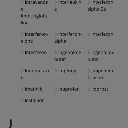
Intravenös
Interleukin
Interferon
e
e
alpha-2a
Immunglobu
line
Interferon-
Interferon-
Interferon
alpha
alpha
Interferon
Ingenolme
Ingenolme
butat
butat
Indometaci
Impfung
Imipenem-
n
Cilastin
Imatinib
Ibuprofen
Iloprost
Icatibant
J