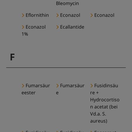
Bleomycin
Eflornithin
Econazol
Econazol
Econazol
Ecallantide
1%
F
Fumarsäur
Fumarsäur
Fusidinsäu
eester
e
re +
Hydrocortiso
n acetat (bei
Vd.a. S.
aureus)