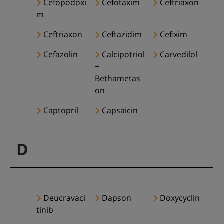
Cefopodoxi
Cefotaxim
Ceftriaxon
m
Ceftriaxon
Ceftazidim
Cefixim
Cefazolin
Calcipotriol
Carvedilol
+
Bethametas
on
Captopril
Capsaicin
D
Deucravaci
Dapson
Doxycyclin
tinib