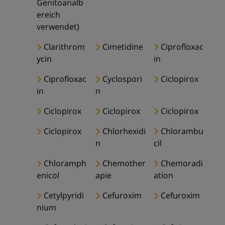
Genitoanalb
ereich
verwendet)
Clarithrom
Cimetidine
Ciprofloxac
ycin
in
Ciprofloxac
Cyclospori
Ciclopirox
in
n
Ciclopirox
Ciclopirox
Ciclopirox
Ciclopirox
Chlorhexidi
Chlorambu
n
cil
Chloramph
Chemother
Chemoradi
enicol
apie
ation
Cetylpyridi
Cefuroxim
Cefuroxim
nium