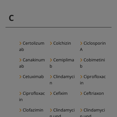
C
Certolizum
Colchizin
Ciclosporin
ab
A
Canakinum
Cemiplima
Cobimetini
ab
b
b
Cetuximab
Clindamyci
Ciprofloxac
n
in
Ciprofloxac
Cefixim
Ceftriaxon
in
Clofazimin
Clindamyci
Clindamyci
n und
n und