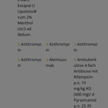
Excipial U
Lipolotio®
cum 2%
Menthol
(sic!) ad
libitum
Azithromyc
Azithromyc
Azithromyc
in
in
in
Azithromyc
Alemtuzu
Antituberk
in
mab
ulöse 4-fach
Antibiose mit
Rifampicin
p.o. 10
mg/kg KG
(600 mg)/ d
Pyrazinamid
p.o. 25-35