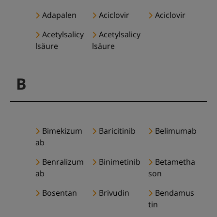
Adapalen
Aciclovir
Aciclovir
Acetylsalicy
Acetylsalicy
lsäure
lsäure
B
Bimekizum
Baricitinib
Belimumab
ab
Benralizum
Binimetinib
Betametha
ab
son
Bosentan
Brivudin
Bendamus
tin