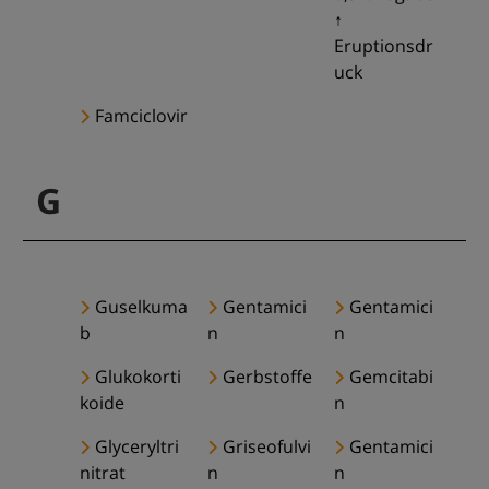
↑
Eruptionsdr
uck
Famciclovir
G
Guselkuma
Gentamici
Gentamici
b
n
n
Glukokorti
Gerbstoffe
Gemcitabi
koide
n
Glyceryltri
Griseofulvi
Gentamici
nitrat
n
n