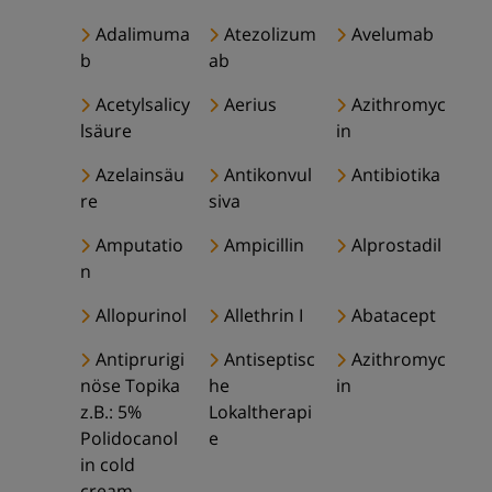
Adalimuma
Atezolizum
Avelumab
b
ab
Acetylsalicy
Aerius
Azithromyc
lsäure
in
Azelainsäu
Antikonvul
Antibiotika
re
siva
Amputatio
Ampicillin
Alprostadil
n
Allopurinol
Allethrin I
Abatacept
Antiprurigi
Antiseptisc
Azithromyc
nöse Topika
he
in
z.B.: 5%
Lokaltherapi
Polidocanol
e
in cold
cream,