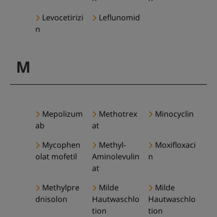
Levocetirizi
Leflunomid
n
M
Mepolizum
Methotrex
Minocyclin
ab
at
Mycophen
Methyl-
Moxifloxaci
olat mofetil
Aminolevulin
n
at
Methylpre
Milde
Milde
dnisolon
Hautwaschlo
Hautwaschlo
tion
tion