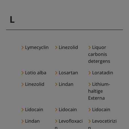
L
Lymecyclin
Linezolid
Liquor
carbonis
detergens
Lotio alba
Losartan
Loratadin
Linezolid
Lindan
Lithium-
haltige
Externa
Lidocain
Lidocain
Lidocain
Lindan
Levofloxaci
Levocetirizi
n
n