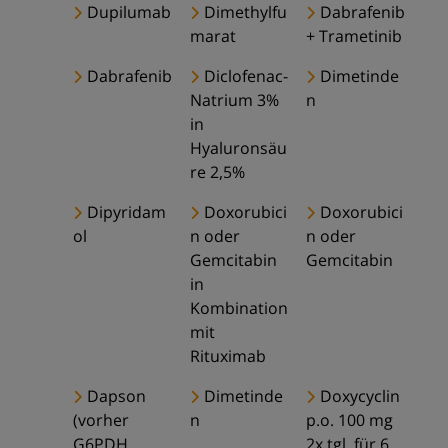
Dupilumab
Dimethylfu
Dabrafenib
marat
+ Trametinib
Dabrafenib
Diclofenac-
Dimetinde
Natrium 3%
n
in
Hyaluronsäu
re 2,5%
Dipyridam
Doxorubici
Doxorubici
ol
n oder
n oder
Gemcitabin
Gemcitabin
in
Kombination
mit
Rituximab
Dapson
Dimetinde
Doxycyclin
(vorher
n
p.o. 100 mg
G6PDH
2x tgl. für 6