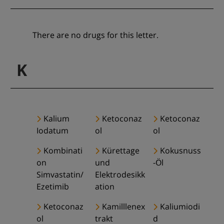
There are no drugs for this letter.
K
Kalium
Ketoconaz
Ketoconaz
Iodatum
ol
ol
Kombinati
Kürettage
Kokusnuss
on
und
-Öl
Simvastatin/
Elektrodesikk
Ezetimib
ation
Ketoconaz
Kamilllenex
Kaliumiodi
ol
trakt
d