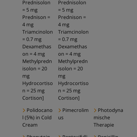
Prednisolon
Prednisolon
= 5 mg
= 5 mg
Prednison =
Prednison =
4 mg
4 mg
Triamcinolon
Triamcinolon
= 0.7 mg
= 0.7 mg
Dexamethas
Dexamethas
on = 4 mg
on = 4 mg
Methylpredn
Methylpredn
isolon = 20
isolon = 20
mg
mg
Hydrocortiso
Hydrocortiso
n = 25 mg
n = 25 mg
Cortison]
Cortison]
Polidocano
Pimecrolim
Photodyna
l (5%) in Cold
us
mische
Cream
Therapie