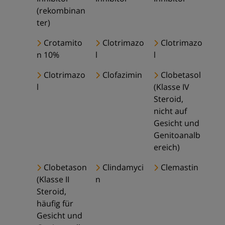
(rekombinan
ter)
Crotamito
Clotrimazo
Clotrimazo
n 10%
l
l
Clotrimazo
Clofazimin
Clobetasol
l
(Klasse IV
Steroid,
nicht auf
Gesicht und
Genitoanalb
ereich)
Clobetason
Clindamyci
Clemastin
(Klasse II
n
Steroid,
häufig für
Gesicht und