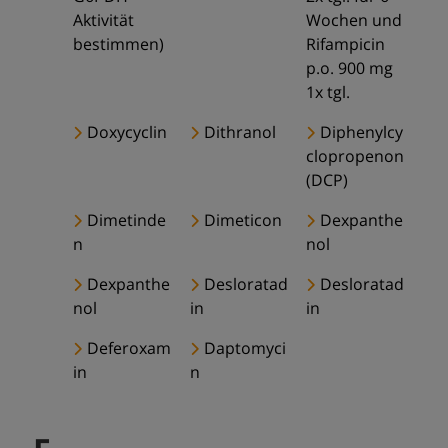
Aktivität
Wochen und
bestimmen)
Rifampicin
p.o. 900 mg
1x tgl.
Doxycyclin
Dithranol
Diphenylcy
clopropenon
(DCP)
Dimetinde
Dimeticon
Dexpanthe
n
nol
Dexpanthe
Desloratad
Desloratad
nol
in
in
Deferoxam
Daptomyci
in
n