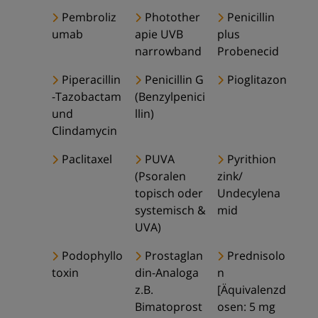
Pembroliz
Photother
Penicillin
umab
apie UVB
plus
narrowband
Probenecid
Piperacillin
Penicillin G
Pioglitazon
-Tazobactam
(Benzylpenici
und
llin)
Clindamycin
Paclitaxel
PUVA
Pyrithion
(Psoralen
zink/
topisch oder
Undecylena
systemisch &
mid
UVA)
Podophyllo
Prostaglan
Prednisolo
toxin
din-Analoga
n
z.B.
[Äquivalenzd
Bimatoprost
osen: 5 mg