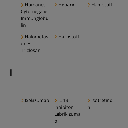
Humanes
Heparin
Hanrstoff
Cytomegalie-
Immunglobu
lin
Halometas
Harnstoff
on +
Triclosan
I
Ixekizumab
IL-13-
Isotretinoi
Inhibitor
n
Lebrikizuma
b