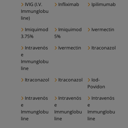
IVIG (I.V.
Infliximab
Ipilimumab
Immunglobu
line)
Imiquimod
Imiquimod
Ivermectin
3.75%
5%
Intravenös
Ivermectin
Itraconazol
e
Immunglobu
line
Itraconazol
Itraconazol
Iod-
Povidon
Intravenös
Intravenös
Intravenös
e
e
e
Immunglobu
Immunglobu
Immunglobu
line
line
line