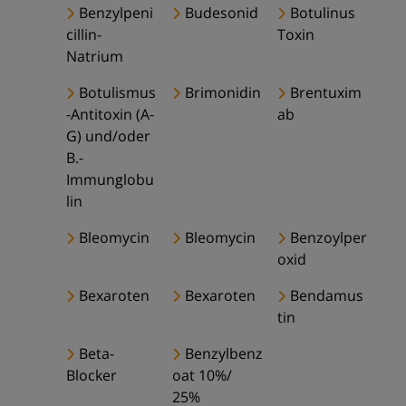
Benzylpeni
Budesonid
Botulinus
cillin-
Toxin
Natrium
Botulismus
Brimonidin
Brentuxim
-Antitoxin (A-
ab
G) und/oder
B.-
Immunglobu
lin
Bleomycin
Bleomycin
Benzoylper
oxid
Bexaroten
Bexaroten
Bendamus
tin
Beta-
Benzylbenz
Blocker
oat 10%/
25%