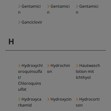
Gentamici
Gentamici
Gentamici
n
n
n
Ganciclovir
H
Hydroxychl
Hydrochin
Hautwasch
oroquinsulfa
on
lotion mit
t/
Ichthyol
Chloroquins
ulfat
Hydroxyca
Hydroxyzin
Hydrocorti
rbamid
son