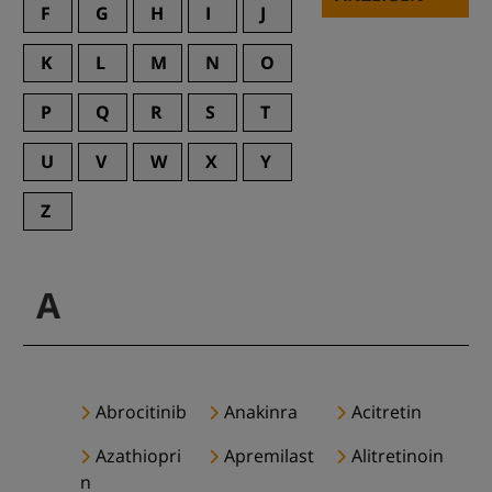
F
G
H
I
J
K
L
M
N
O
P
Q
R
S
T
U
V
W
X
Y
Z
A
Abrocitinib
Anakinra
Acitretin
Azathiopri
Apremilast
Alitretinoin
n