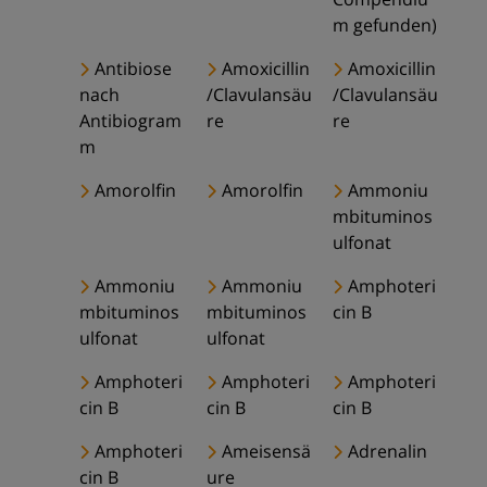
m gefunden)
Antibiose
Amoxicillin
Amoxicillin
nach
/Clavulansäu
/Clavulansäu
Antibiogram
re
re
m
Amorolfin
Amorolfin
Ammoniu
mbituminos
ulfonat
Ammoniu
Ammoniu
Amphoteri
mbituminos
mbituminos
cin B
ulfonat
ulfonat
Amphoteri
Amphoteri
Amphoteri
cin B
cin B
cin B
Amphoteri
Ameisensä
Adrenalin
cin B
ure