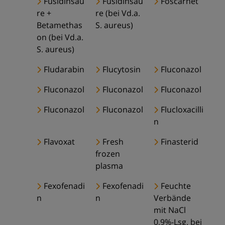
Fusidinsäu
Fusidinsäu
Foscarnet
re +
re (bei Vd.a.
Betamethas
S. aureus)
on (bei Vd.a.
S. aureus)
Fludarabin
Flucytosin
Fluconazol
Fluconazol
Fluconazol
Fluconazol
Fluconazol
Fluconazol
Flucloxacilli
n
Flavoxat
Fresh
Finasterid
frozen
plasma
Fexofenadi
Fexofenadi
Feuchte
n
n
Verbände
mit NaCl
0,9%-Lsg. bei