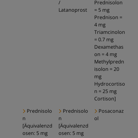
/
Prednisolon
Latanoprost
= 5 mg
Prednison =
4 mg
Triamcinolon
= 0.7 mg
Dexamethas
on = 4 mg
Methylpredn
isolon = 20
mg
Hydrocortiso
n = 25 mg
Cortison]
Prednisolo
Prednisolo
Posaconaz
n
n
ol
[Äquivalenzd
[Äquivalenzd
osen: 5 mg
osen: 5 mg