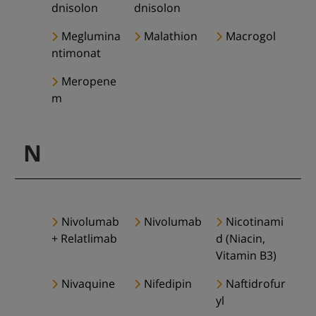
dnisolon
dnisolon
Meglumina
Malathion
Macrogol
ntimonat
Meropene
m
N
Nivolumab
Nivolumab
Nicotinami
+ Relatlimab
d (Niacin,
Vitamin B3)
Nivaquine
Nifedipin
Naftidrofur
yl