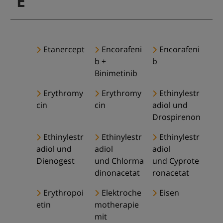
E
Etanercept
Encorafeni
Encorafeni
b +
b
Binimetinib
Erythromy
Erythromy
Ethinylestr
cin
cin
adiol und
Drospirenon
Ethinylestr
Ethinylestr
Ethinylestr
adiol und
adiol
adiol
Dienogest
und Chlorma
und Cyprote
dinonacetat
ronacetat
Erythropoi
Elektroche
Eisen
etin
motherapie
mit