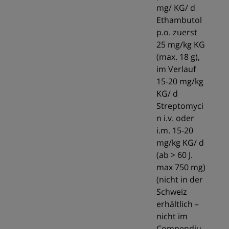
mg/ KG/ d
Ethambutol
p.o. zuerst
25 mg/kg KG
(max. 18 g),
im Verlauf
15-20 mg/kg
KG/ d
Streptomyci
n i.v. oder
i.m. 15-20
mg/kg KG/ d
(ab > 60 J.
max 750 mg)
(nicht in der
Schweiz
erhältlich –
nicht im
Compendiu