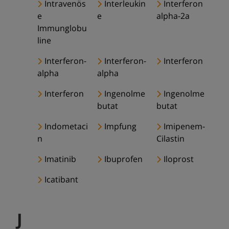
Intravenös
Interleukin
Interferon
e
e
alpha-2a
Immunglobu
line
Interferon-
Interferon-
Interferon
alpha
alpha
Interferon
Ingenolme
Ingenolme
butat
butat
Indometaci
Impfung
Imipenem-
n
Cilastin
Imatinib
Ibuprofen
Iloprost
Icatibant
J