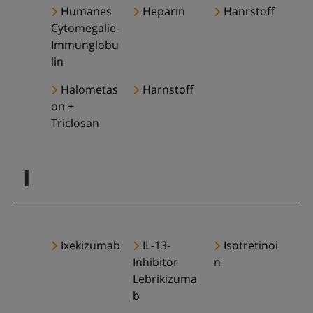
Humanes
Heparin
Hanrstoff
Cytomegalie-
Immunglobu
lin
Halometas
Harnstoff
on +
Triclosan
I
Ixekizumab
IL-13-
Isotretinoi
Inhibitor
n
Lebrikizuma
b