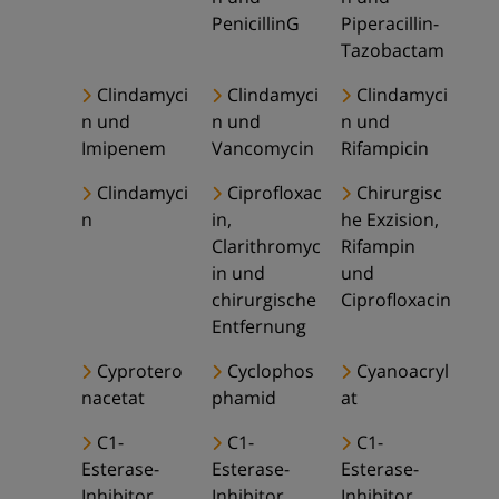
PenicillinG
Piperacillin-
Tazobactam
Clindamyci
Clindamyci
Clindamyci
n und
n und
n und
Imipenem
Vancomycin
Rifampicin
Clindamyci
Ciprofloxac
Chirurgisc
n
in,
he Exzision,
Clarithromyc
Rifampin
in und
und
chirurgische
Ciprofloxacin
Entfernung
Cyprotero
Cyclophos
Cyanoacryl
nacetat
phamid
at
C1-
C1-
C1-
Esterase-
Esterase-
Esterase-
Inhibitor
Inhibitor
Inhibitor