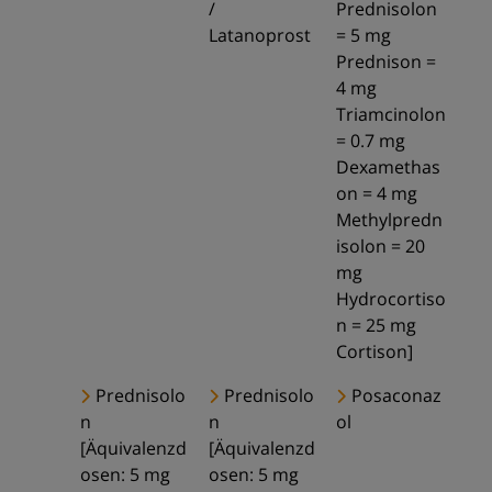
/
Prednisolon
Latanoprost
= 5 mg
Prednison =
4 mg
Triamcinolon
= 0.7 mg
Dexamethas
on = 4 mg
Methylpredn
isolon = 20
mg
Hydrocortiso
n = 25 mg
Cortison]
Prednisolo
Prednisolo
Posaconaz
n
n
ol
[Äquivalenzd
[Äquivalenzd
osen: 5 mg
osen: 5 mg