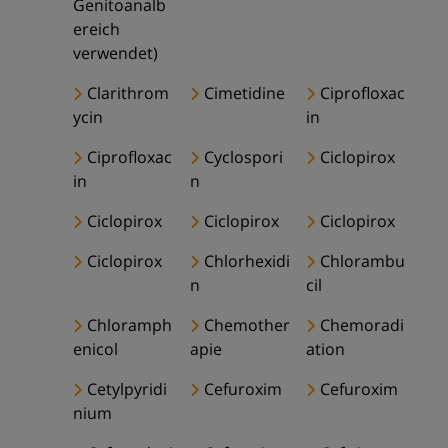
Genitoanalb
ereich
verwendet)
Clarithrom
Cimetidine
Ciprofloxac
ycin
in
Ciprofloxac
Cyclospori
Ciclopirox
in
n
Ciclopirox
Ciclopirox
Ciclopirox
Ciclopirox
Chlorhexidi
Chlorambu
n
cil
Chloramph
Chemother
Chemoradi
enicol
apie
ation
Cetylpyridi
Cefuroxim
Cefuroxim
nium