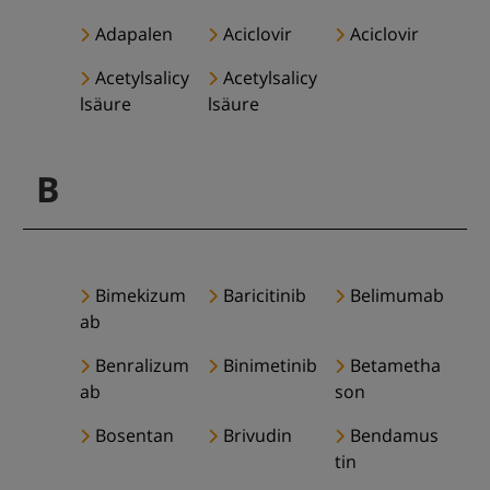
Adapalen
Aciclovir
Aciclovir
Acetylsalicy
Acetylsalicy
lsäure
lsäure
B
Bimekizum
Baricitinib
Belimumab
ab
Benralizum
Binimetinib
Betametha
ab
son
Bosentan
Brivudin
Bendamus
tin