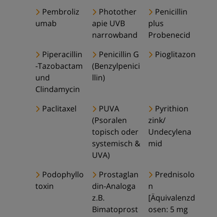
Pembroliz
Photother
Penicillin
umab
apie UVB
plus
narrowband
Probenecid
Piperacillin
Penicillin G
Pioglitazon
-Tazobactam
(Benzylpenici
und
llin)
Clindamycin
Paclitaxel
PUVA
Pyrithion
(Psoralen
zink/
topisch oder
Undecylena
systemisch &
mid
UVA)
Podophyllo
Prostaglan
Prednisolo
toxin
din-Analoga
n
z.B.
[Äquivalenzd
Bimatoprost
osen: 5 mg