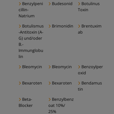
Benzylpeni
Budesonid
Botulinus
cillin-
Toxin
Natrium
Botulismus
Brimonidin
Brentuxim
-Antitoxin (A-
ab
G) und/oder
B.-
Immunglobu
lin
Bleomycin
Bleomycin
Benzoylper
oxid
Bexaroten
Bexaroten
Bendamus
tin
Beta-
Benzylbenz
Blocker
oat 10%/
25%