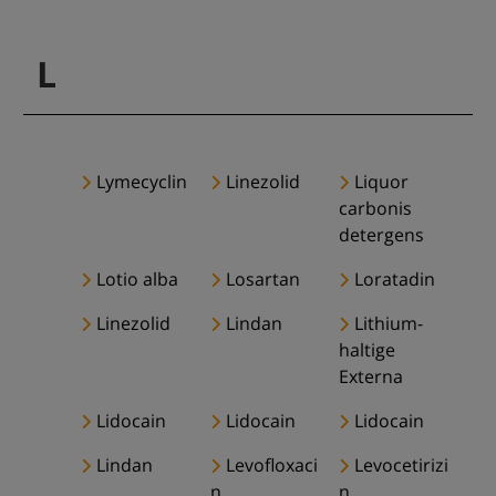
L
Lymecyclin
Linezolid
Liquor
carbonis
detergens
Lotio alba
Losartan
Loratadin
Linezolid
Lindan
Lithium-
haltige
Externa
Lidocain
Lidocain
Lidocain
Lindan
Levofloxaci
Levocetirizi
n
n