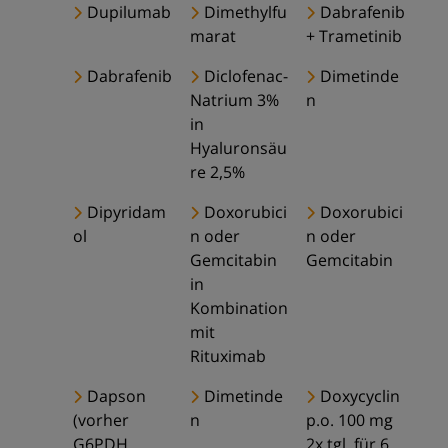
Dupilumab
Dimethylfu
Dabrafenib
marat
+ Trametinib
Dabrafenib
Diclofenac-
Dimetinde
Natrium 3%
n
in
Hyaluronsäu
re 2,5%
Dipyridam
Doxorubici
Doxorubici
ol
n oder
n oder
Gemcitabin
Gemcitabin
in
Kombination
mit
Rituximab
Dapson
Dimetinde
Doxycyclin
(vorher
n
p.o. 100 mg
G6PDH
2x tgl. für 6