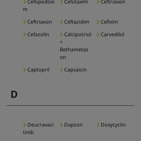
Cefopodoxi
Cefotaxim
Ceftriaxon
m
Ceftriaxon
Ceftazidim
Cefixim
Cefazolin
Calcipotriol
Carvedilol
+
Bethametas
on
Captopril
Capsaicin
D
Deucravaci
Dapson
Doxycyclin
tinib