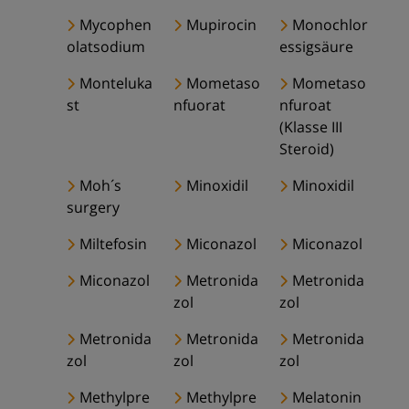
Mycophen
Mupirocin
Monochlor
olatsodium
essigsäure
Monteluka
Mometaso
Mometaso
st
nfuorat
nfuroat
(Klasse III
Steroid)
Moh´s
Minoxidil
Minoxidil
surgery
Miltefosin
Miconazol
Miconazol
Miconazol
Metronida
Metronida
zol
zol
Metronida
Metronida
Metronida
zol
zol
zol
Methylpre
Methylpre
Melatonin