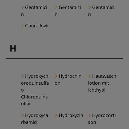
Gentamici
Gentamici
Gentamici
n
n
n
Ganciclovir
H
Hydroxychl
Hydrochin
Hautwasch
oroquinsulfa
on
lotion mit
t/
Ichthyol
Chloroquins
ulfat
Hydroxyca
Hydroxyzin
Hydrocorti
rbamid
son