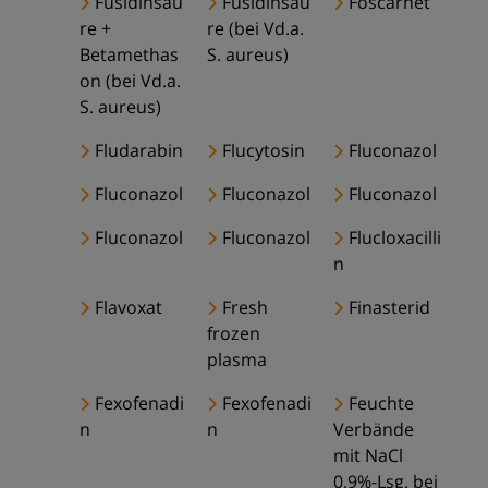
Fusidinsäu
Fusidinsäu
Foscarnet
re +
re (bei Vd.a.
Betamethas
S. aureus)
on (bei Vd.a.
S. aureus)
Fludarabin
Flucytosin
Fluconazol
Fluconazol
Fluconazol
Fluconazol
Fluconazol
Fluconazol
Flucloxacilli
n
Flavoxat
Fresh
Finasterid
frozen
plasma
Fexofenadi
Fexofenadi
Feuchte
n
n
Verbände
mit NaCl
0,9%-Lsg. bei