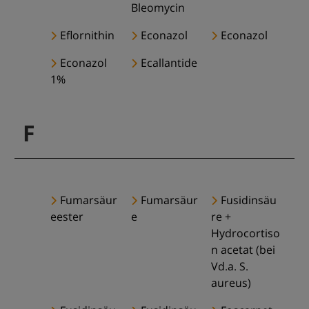
Bleomycin
Eflornithin
Econazol
Econazol
Econazol
Ecallantide
1%
F
Fumarsäur
Fumarsäur
Fusidinsäu
eester
e
re +
Hydrocortiso
n acetat (bei
Vd.a. S.
aureus)