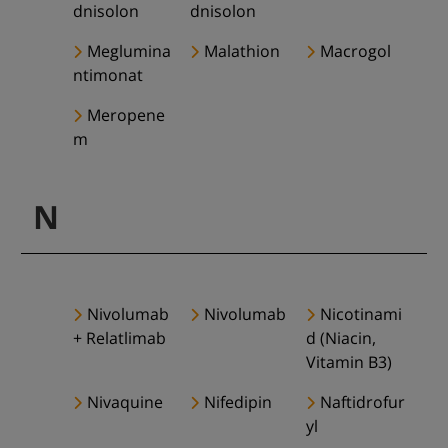
dnisolon
dnisolon
Meglumina
Malathion
Macrogol
ntimonat
Meropene
m
N
Nivolumab
Nivolumab
Nicotinami
+ Relatlimab
d (Niacin,
Vitamin B3)
Nivaquine
Nifedipin
Naftidrofur
yl