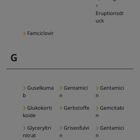
↑
Eruptionsdr
uck
Famciclovir
G
Guselkuma
Gentamici
Gentamici
b
n
n
Glukokorti
Gerbstoffe
Gemcitabi
koide
n
Glyceryltri
Griseofulvi
Gentamici
nitrat
n
n