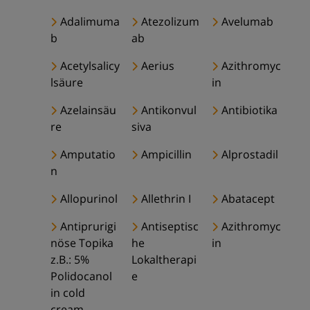
Adalimuma
Atezolizum
Avelumab
b
ab
Acetylsalicy
Aerius
Azithromyc
lsäure
in
Azelainsäu
Antikonvul
Antibiotika
re
siva
Amputatio
Ampicillin
Alprostadil
n
Allopurinol
Allethrin I
Abatacept
Antiprurigi
Antiseptisc
Azithromyc
nöse Topika
he
in
z.B.: 5%
Lokaltherapi
Polidocanol
e
in cold
cream,