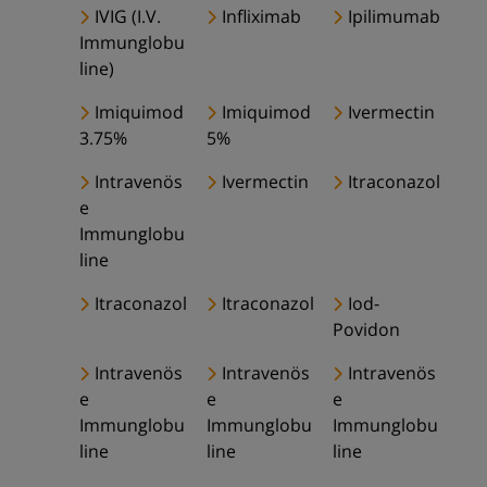
IVIG (I.V.
Infliximab
Ipilimumab
Immunglobu
line)
Imiquimod
Imiquimod
Ivermectin
3.75%
5%
Intravenös
Ivermectin
Itraconazol
e
Immunglobu
line
Itraconazol
Itraconazol
Iod-
Povidon
Intravenös
Intravenös
Intravenös
e
e
e
Immunglobu
Immunglobu
Immunglobu
line
line
line