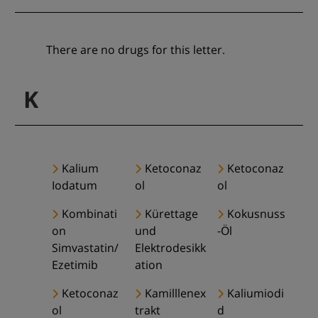
There are no drugs for this letter.
K
Kalium
Ketoconaz
Ketoconaz
Iodatum
ol
ol
Kombinati
Kürettage
Kokusnuss
on
und
-Öl
Simvastatin/
Elektrodesikk
Ezetimib
ation
Ketoconaz
Kamilllenex
Kaliumiodi
ol
trakt
d