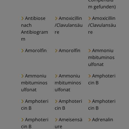
m gefunden)
Antibiose
Amoxicillin
Amoxicillin
nach
/Clavulansäu
/Clavulansäu
Antibiogram
re
re
m
Amorolfin
Amorolfin
Ammoniu
mbituminos
ulfonat
Ammoniu
Ammoniu
Amphoteri
mbituminos
mbituminos
cin B
ulfonat
ulfonat
Amphoteri
Amphoteri
Amphoteri
cin B
cin B
cin B
Amphoteri
Ameisensä
Adrenalin
cin B
ure