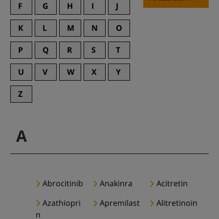
F
G
H
I
J
K
L
M
N
O
P
Q
R
S
T
U
V
W
X
Y
Z
A
Abrocitinib
Anakinra
Acitretin
Azathiopri
Apremilast
Alitretinoin
n