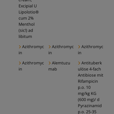
Excipial U
Lipolotio®
cum 2%
Menthol
(sic!) ad
libitum
Azithromyc
Azithromyc
Azithromyc
in
in
in
Azithromyc
Alemtuzu
Antituberk
in
mab
ulöse 4-fach
Antibiose mit
Rifampicin
p.o. 10
mg/kg KG
(600 mg)/ d
Pyrazinamid
p.o. 25-35