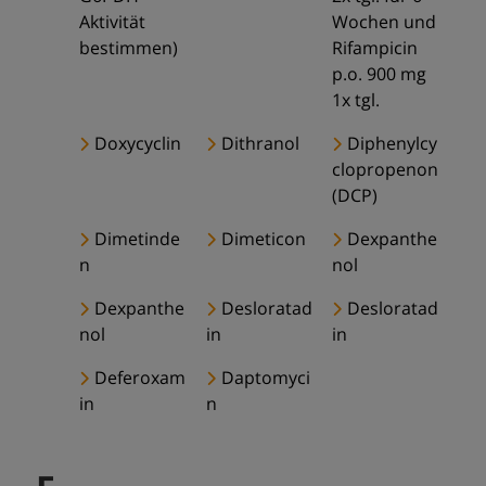
Aktivität
Wochen und
bestimmen)
Rifampicin
p.o. 900 mg
1x tgl.
Doxycyclin
Dithranol
Diphenylcy
clopropenon
(DCP)
Dimetinde
Dimeticon
Dexpanthe
n
nol
Dexpanthe
Desloratad
Desloratad
nol
in
in
Deferoxam
Daptomyci
in
n