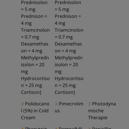
Prednisolon
Prednisolon
= 5 mg
= 5 mg
Prednison =
Prednison =
4 mg
4 mg
Triamcinolon
Triamcinolon
= 0.7 mg
= 0.7 mg
Dexamethas
Dexamethas
on = 4 mg
on = 4 mg
Methylpredn
Methylpredn
isolon = 20
isolon = 20
mg
mg
Hydrocortiso
Hydrocortiso
n = 25 mg
n = 25 mg
Cortison]
Cortison]
Polidocano
Pimecrolim
Photodyna
l (5%) in Cold
us
mische
Cream
Therapie