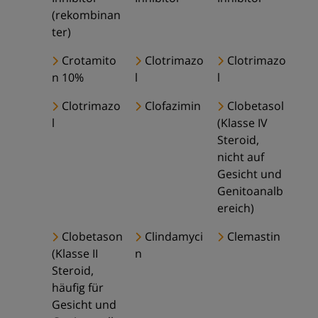
(rekombinan
ter)
Crotamito
Clotrimazo
Clotrimazo
n 10%
l
l
Clotrimazo
Clofazimin
Clobetasol
l
(Klasse IV
Steroid,
nicht auf
Gesicht und
Genitoanalb
ereich)
Clobetason
Clindamyci
Clemastin
(Klasse II
n
Steroid,
häufig für
Gesicht und