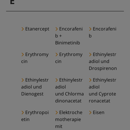
E
Etanercept
Encorafeni
Encorafeni
b +
b
Binimetinib
Erythromy
Erythromy
Ethinylestr
cin
cin
adiol und
Drospirenon
Ethinylestr
Ethinylestr
Ethinylestr
adiol und
adiol
adiol
Dienogest
und Chlorma
und Cyprote
dinonacetat
ronacetat
Erythropoi
Elektroche
Eisen
etin
motherapie
mit