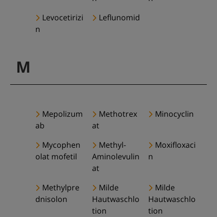
Levocetirizi
Leflunomid
n
M
Mepolizum
Methotrex
Minocyclin
ab
at
Mycophen
Methyl-
Moxifloxaci
olat mofetil
Aminolevulin
n
at
Methylpre
Milde
Milde
dnisolon
Hautwaschlo
Hautwaschlo
tion
tion