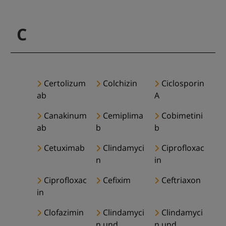
C
Certolizum
Colchizin
Ciclosporin
ab
A
Canakinum
Cemiplima
Cobimetini
ab
b
b
Cetuximab
Clindamyci
Ciprofloxac
n
in
Ciprofloxac
Cefixim
Ceftriaxon
in
Clofazimin
Clindamyci
Clindamyci
n und
n und