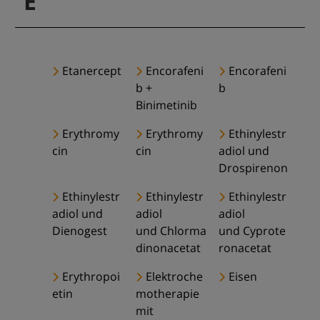
E
Etanercept
Encorafeni
Encorafeni
b +
b
Binimetinib
Erythromy
Erythromy
Ethinylestr
cin
cin
adiol und
Drospirenon
Ethinylestr
Ethinylestr
Ethinylestr
adiol und
adiol
adiol
Dienogest
und Chlorma
und Cyprote
dinonacetat
ronacetat
Erythropoi
Elektroche
Eisen
etin
motherapie
mit