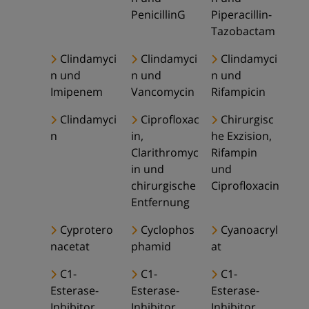
PenicillinG
Piperacillin-
Tazobactam
Clindamyci
Clindamyci
Clindamyci
n und
n und
n und
Imipenem
Vancomycin
Rifampicin
Clindamyci
Ciprofloxac
Chirurgisc
n
in,
he Exzision,
Clarithromyc
Rifampin
in und
und
chirurgische
Ciprofloxacin
Entfernung
Cyprotero
Cyclophos
Cyanoacryl
nacetat
phamid
at
C1-
C1-
C1-
Esterase-
Esterase-
Esterase-
Inhibitor
Inhibitor
Inhibitor