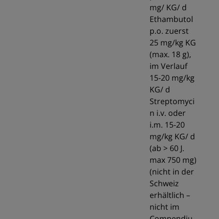
mg/ KG/ d
Ethambutol
p.o. zuerst
25 mg/kg KG
(max. 18 g),
im Verlauf
15-20 mg/kg
KG/ d
Streptomyci
n i.v. oder
i.m. 15-20
mg/kg KG/ d
(ab > 60 J.
max 750 mg)
(nicht in der
Schweiz
erhältlich –
nicht im
Compendiu