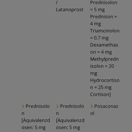
/
Prednisolon
Latanoprost
= 5 mg
Prednison =
4 mg
Triamcinolon
= 0.7 mg
Dexamethas
on = 4 mg
Methylpredn
isolon = 20
mg
Hydrocortiso
n = 25 mg
Cortison]
Prednisolo
Prednisolo
Posaconaz
n
n
ol
[Äquivalenzd
[Äquivalenzd
osen: 5 mg
osen: 5 mg