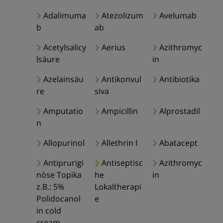
Adalimuma
Atezolizum
Avelumab
b
ab
Acetylsalicy
Aerius
Azithromyc
lsäure
in
Azelainsäu
Antikonvul
Antibiotika
re
siva
Amputatio
Ampicillin
Alprostadil
n
Allopurinol
Allethrin I
Abatacept
Antiprurigi
Antiseptisc
Azithromyc
nöse Topika
he
in
z.B.: 5%
Lokaltherapi
Polidocanol
e
in cold
cream,