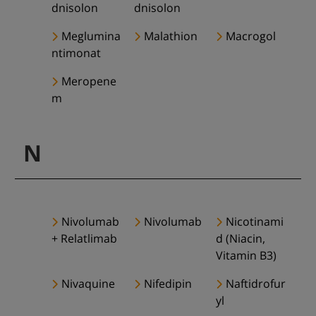
dnisolon
dnisolon
Meglumina
Malathion
Macrogol
ntimonat
Meropene
m
N
Nivolumab
Nivolumab
Nicotinami
+ Relatlimab
d (Niacin,
Vitamin B3)
Nivaquine
Nifedipin
Naftidrofur
yl