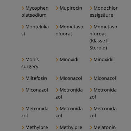
Mycophen
Mupirocin
Monochlor
olatsodium
essigsäure
Monteluka
Mometaso
Mometaso
st
nfuorat
nfuroat
(Klasse III
Steroid)
Moh´s
Minoxidil
Minoxidil
surgery
Miltefosin
Miconazol
Miconazol
Miconazol
Metronida
Metronida
zol
zol
Metronida
Metronida
Metronida
zol
zol
zol
Methylpre
Methylpre
Melatonin