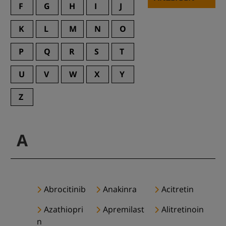
F
G
H
I
J
K
L
M
N
O
P
Q
R
S
T
U
V
W
X
Y
Z
A
Abrocitinib
Anakinra
Acitretin
Azathiopri
Apremilast
Alitretinoin
n