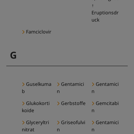
↑
Eruptionsdr
uck
Famciclovir
G
Guselkuma
Gentamici
Gentamici
b
n
n
Glukokorti
Gerbstoffe
Gemcitabi
koide
n
Glyceryltri
Griseofulvi
Gentamici
nitrat
n
n