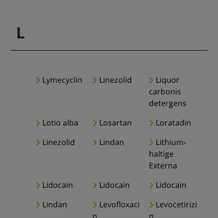
L
Lymecyclin
Linezolid
Liquor
carbonis
detergens
Lotio alba
Losartan
Loratadin
Linezolid
Lindan
Lithium-
haltige
Externa
Lidocain
Lidocain
Lidocain
Lindan
Levofloxaci
Levocetirizi
n
n