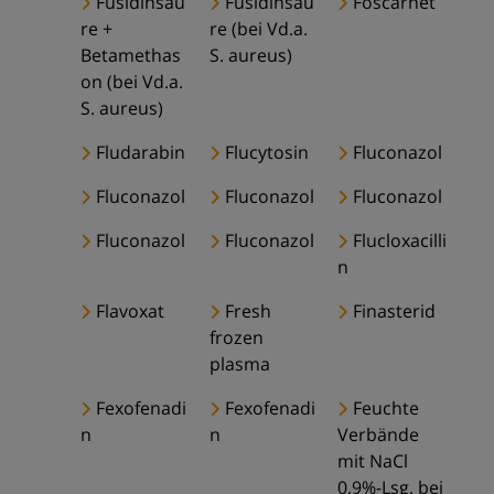
Fusidinsäu
Fusidinsäu
Foscarnet
re +
re (bei Vd.a.
Betamethas
S. aureus)
on (bei Vd.a.
S. aureus)
Fludarabin
Flucytosin
Fluconazol
Fluconazol
Fluconazol
Fluconazol
Fluconazol
Fluconazol
Flucloxacilli
n
Flavoxat
Fresh
Finasterid
frozen
plasma
Fexofenadi
Fexofenadi
Feuchte
n
n
Verbände
mit NaCl
0,9%-Lsg. bei