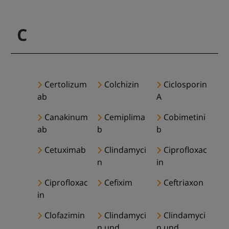
C
Certolizum
Colchizin
Ciclosporin
ab
A
Canakinum
Cemiplima
Cobimetini
ab
b
b
Cetuximab
Clindamyci
Ciprofloxac
n
in
Ciprofloxac
Cefixim
Ceftriaxon
in
Clofazimin
Clindamyci
Clindamyci
n und
n und