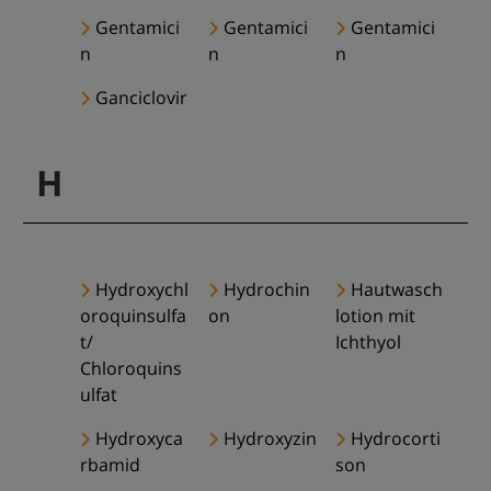
Gentamici
Gentamici
Gentamici
n
n
n
Ganciclovir
H
Hydroxychl
Hydrochin
Hautwasch
oroquinsulfa
on
lotion mit
t/
Ichthyol
Chloroquins
ulfat
Hydroxyca
Hydroxyzin
Hydrocorti
rbamid
son