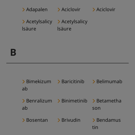
Adapalen
Aciclovir
Aciclovir
Acetylsalicy
Acetylsalicy
lsäure
lsäure
B
Bimekizum
Baricitinib
Belimumab
ab
Benralizum
Binimetinib
Betametha
ab
son
Bosentan
Brivudin
Bendamus
tin