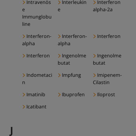
Intravenös
Interleukin
Interferon
e
e
alpha-2a
Immunglobu
line
Interferon-
Interferon-
Interferon
alpha
alpha
Interferon
Ingenolme
Ingenolme
butat
butat
Indometaci
Impfung
Imipenem-
n
Cilastin
Imatinib
Ibuprofen
Iloprost
Icatibant
J