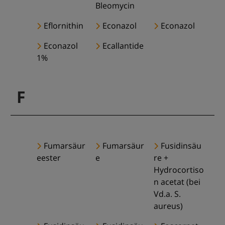
Bleomycin
Eflornithin
Econazol
Econazol
Econazol
Ecallantide
1%
F
Fumarsäur
Fumarsäur
Fusidinsäu
eester
e
re +
Hydrocortiso
n acetat (bei
Vd.a. S.
aureus)