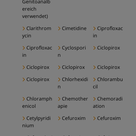
Genitoanalb
ereich
verwendet)
Clarithrom
Cimetidine
Ciprofloxac
ycin
in
Ciprofloxac
Cyclospori
Ciclopirox
in
n
Ciclopirox
Ciclopirox
Ciclopirox
Ciclopirox
Chlorhexidi
Chlorambu
n
cil
Chloramph
Chemother
Chemoradi
enicol
apie
ation
Cetylpyridi
Cefuroxim
Cefuroxim
nium