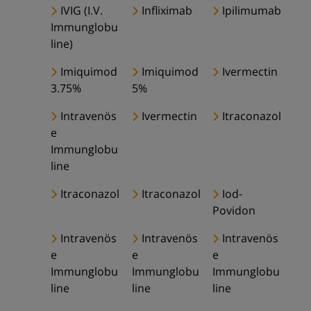
IVIG (I.V.
Infliximab
Ipilimumab
Immunglobu
line)
Imiquimod
Imiquimod
Ivermectin
3.75%
5%
Intravenös
Ivermectin
Itraconazol
e
Immunglobu
line
Itraconazol
Itraconazol
Iod-
Povidon
Intravenös
Intravenös
Intravenös
e
e
e
Immunglobu
Immunglobu
Immunglobu
line
line
line