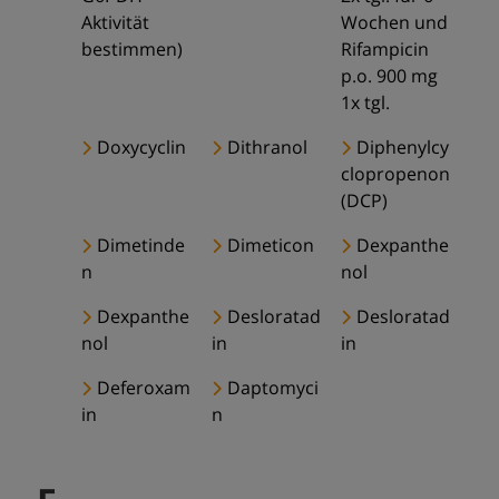
Aktivität
Wochen und
bestimmen)
Rifampicin
p.o. 900 mg
1x tgl.
Doxycyclin
Dithranol
Diphenylcy
clopropenon
(DCP)
Dimetinde
Dimeticon
Dexpanthe
n
nol
Dexpanthe
Desloratad
Desloratad
nol
in
in
Deferoxam
Daptomyci
in
n