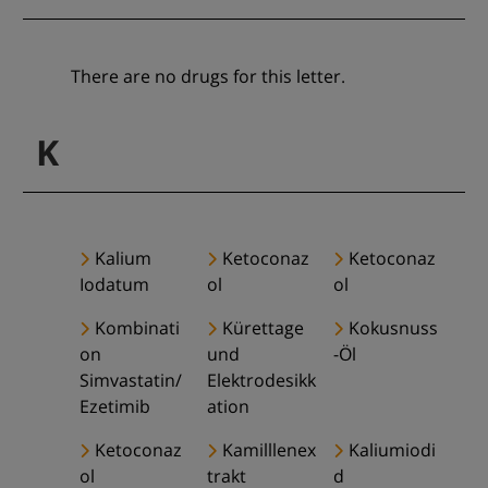
There are no drugs for this letter.
K
Kalium
Ketoconaz
Ketoconaz
Iodatum
ol
ol
Kombinati
Kürettage
Kokusnuss
on
und
-Öl
Simvastatin/
Elektrodesikk
Ezetimib
ation
Ketoconaz
Kamilllenex
Kaliumiodi
ol
trakt
d