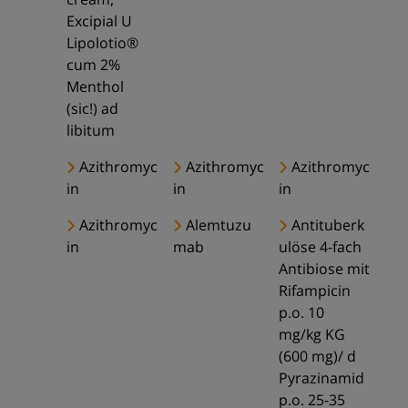
Excipial U
Lipolotio®
cum 2%
Menthol
(sic!) ad
libitum
Azithromyc
Azithromyc
Azithromyc
in
in
in
Azithromyc
Alemtuzu
Antituberk
in
mab
ulöse 4-fach
Antibiose mit
Rifampicin
p.o. 10
mg/kg KG
(600 mg)/ d
Pyrazinamid
p.o. 25-35