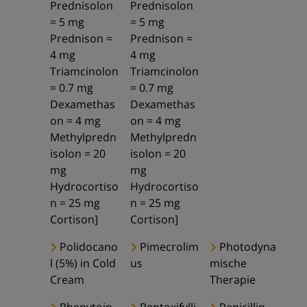
Prednisolon
Prednisolon
= 5 mg
= 5 mg
Prednison =
Prednison =
4 mg
4 mg
Triamcinolon
Triamcinolon
= 0.7 mg
= 0.7 mg
Dexamethas
Dexamethas
on = 4 mg
on = 4 mg
Methylpredn
Methylpredn
isolon = 20
isolon = 20
mg
mg
Hydrocortiso
Hydrocortiso
n = 25 mg
n = 25 mg
Cortison]
Cortison]
Polidocano
Pimecrolim
Photodyna
l (5%) in Cold
us
mische
Cream
Therapie