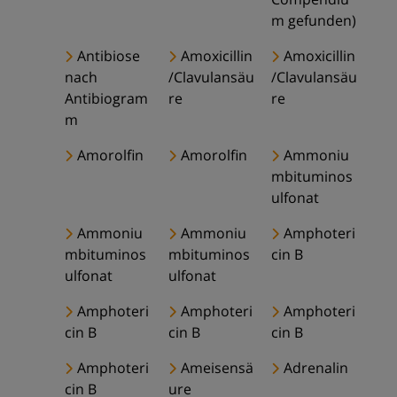
m gefunden)
Antibiose
Amoxicillin
Amoxicillin
nach
/Clavulansäu
/Clavulansäu
Antibiogram
re
re
m
Amorolfin
Amorolfin
Ammoniu
mbituminos
ulfonat
Ammoniu
Ammoniu
Amphoteri
mbituminos
mbituminos
cin B
ulfonat
ulfonat
Amphoteri
Amphoteri
Amphoteri
cin B
cin B
cin B
Amphoteri
Ameisensä
Adrenalin
cin B
ure