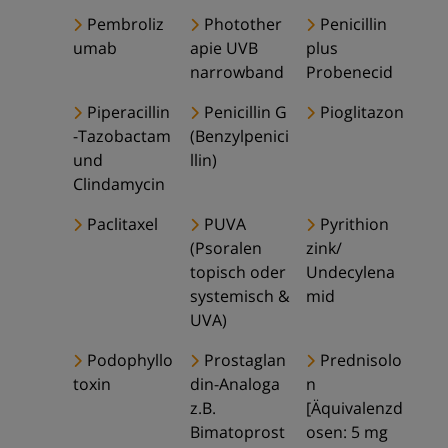
Pembroliz
Photother
Penicillin
umab
apie UVB
plus
narrowband
Probenecid
Piperacillin
Penicillin G
Pioglitazon
-Tazobactam
(Benzylpenici
und
llin)
Clindamycin
Paclitaxel
PUVA
Pyrithion
(Psoralen
zink/
topisch oder
Undecylena
systemisch &
mid
UVA)
Podophyllo
Prostaglan
Prednisolo
toxin
din-Analoga
n
z.B.
[Äquivalenzd
Bimatoprost
osen: 5 mg