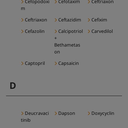
Cefopodoxi
Cefotaxim
Ceftriaxon
m
Ceftriaxon
Ceftazidim
Cefixim
Cefazolin
Calcipotriol
Carvedilol
+
Bethametas
on
Captopril
Capsaicin
D
Deucravaci
Dapson
Doxycyclin
tinib