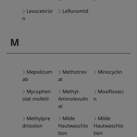
Levocetirizi
Leflunomid
n
M
Mepolizum
Methotrex
Minocyclin
ab
at
Mycophen
Methyl-
Moxifloxaci
olat mofetil
Aminolevulin
n
at
Methylpre
Milde
Milde
dnisolon
Hautwaschlo
Hautwaschlo
tion
tion