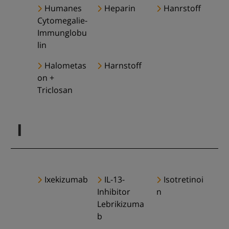
Humanes
Heparin
Hanrstoff
Cytomegalie-
Immunglobu
lin
Halometas
Harnstoff
on +
Triclosan
I
Ixekizumab
IL-13-
Isotretinoi
Inhibitor
n
Lebrikizuma
b