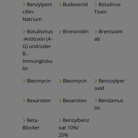
Benzylpeni
Budesonid
Botulinus
cillin-
Toxin
Natrium
Botulismus
Brimonidin
Brentuxim
-Antitoxin (A-
ab
G) und/oder
B.-
Immunglobu
lin
Bleomycin
Bleomycin
Benzoylper
oxid
Bexaroten
Bexaroten
Bendamus
tin
Beta-
Benzylbenz
Blocker
oat 10%/
25%