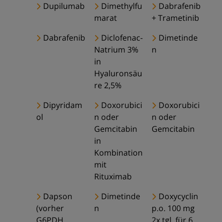
Dupilumab
Dimethylfu
Dabrafenib
marat
+ Trametinib
Dabrafenib
Diclofenac-
Dimetinde
Natrium 3%
n
in
Hyaluronsäu
re 2,5%
Dipyridam
Doxorubici
Doxorubici
ol
n oder
n oder
Gemcitabin
Gemcitabin
in
Kombination
mit
Rituximab
Dapson
Dimetinde
Doxycyclin
(vorher
n
p.o. 100 mg
G6PDH
2x tgl. für 6